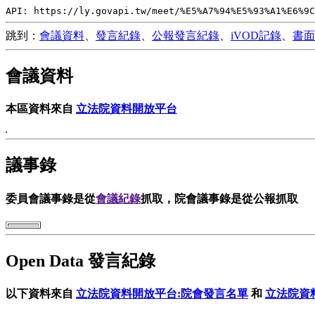
API: https://ly.govapi.tw/meet/%E5%A7%94%E5%93%A1%E6%9C
跳到：
會議資料
、
發言紀錄
、
公報發言紀錄
、
iVOD記錄
、
書面
會議資料
本區資料來自
立法院資料開放平台
議事錄
委員會議事錄是從
會議紀錄
抓取，院會議事錄是從公報抓取
Open Data 發言紀錄
以下資料來自
立法院資料開放平台:院會發言名單
和
立法院資