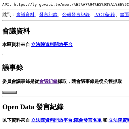
API: https://ly.govapi.tw/meet/%E5%A7%94%E5%93%A1%E6%9C
跳到：
會議資料
、
發言紀錄
、
公報發言紀錄
、
iVOD記錄
、
書面
會議資料
本區資料來自
立法院資料開放平台
議事錄
委員會議事錄是從
會議紀錄
抓取，院會議事錄是從公報抓取
Open Data 發言紀錄
以下資料來自
立法院資料開放平台:院會發言名單
和
立法院資